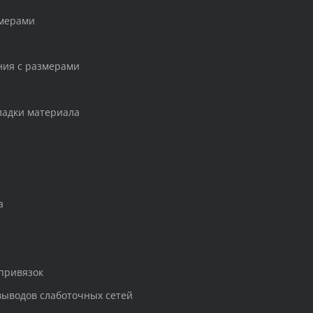
змерами
ния с размерами
ладки материала
а
привязок
выводов слаботочных сетей